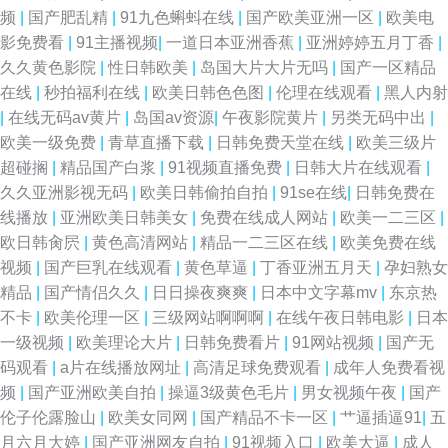
频
|
国产肥乱精
|
91九色蝌蚪在线
|
国产欧美亚洲一区
|
欧美电
影免费看
|
91主播视频
|
一道日本亚洲香蕉
|
亚洲婷婷五月丁香
|
久久黄色影院
|
性日韩欧美
|
岛国大片大片无吗
|
国产一区精品
在线
|
秒拍福利在线
|
欧美日韩色色图
|
伦理在线观看
|
黑人内射
|
在线无码av黄片
|
岛国av资源
|
午夜影院黄片
|
另类无码中出
|
欧美一级免费
|
青草直播下载
|
日韩免费天堂在线
|
欧美三级片
超碰搁
|
精品国产白浆
|
91视频直播免费
|
日韩大片在线观看
|
久久亚洲影视无码
|
欧美日韩偷拍自拍
|
91se在线
|
日韩免费在
线播放
|
亚洲欧美日韩美女
|
免费在线成人网站
|
欧美一二三区
|
欧日韩肏屄
|
黄色高清网站
|
精品一二三区在线
|
欧美免费在线
视频
|
国产巨乳在线观看
|
黄色草逼
|
丁香亚洲五月天
|
孕妇熟女
精品
|
国产情侣久久
|
日日操夜爽爽
|
日本中文字幕mv
|
东京热
不卡
|
欧美伦理一区
|
三级网站啊啊啊
|
在线午夜日韩电影
|
日本
一级视频
|
欧美理论大片
|
日韩免费看片
|
91网站视频
|
国产无
码观看
|
a片在线播放网址
|
高清足球免费观看
|
成年人免费看视
频
|
国产亚洲欧美自拍
|
操逼3级黄色毛片
|
男女视频午夜
|
国产
伦子伦露脸山
|
欧美女同网
|
国产精品不卡一区
|
艹逼插逼91
|
五
月六月大婷
|
国产亚洲网友自拍
|
91视频入口
|
欧美大逼
|
成人