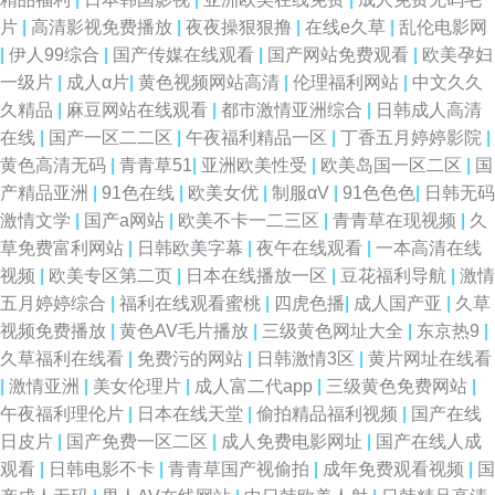
91视频在线网址 久久国产V 日韩AV自拍 先锋成人色av影院 91社区男人的天
片
|
高清影视免费播放
|
夜夜操狠狠撸
|
在线e久草
|
乱伦电影网
|
伊人99综合
|
国产传媒在线观看
|
国产网站免费观看
|
欧美孕妇
堂 国产岳母理论9 人妻聚会中出中文 91官网在线观看 A片共享资源吧 日韩A
一级片
|
成人α片
|
黄色视频网站高清
|
伦理福利网站
|
中文久久
久精品
|
麻豆网站在线观看
|
都市激情亚洲综合
|
日韩成人高清
片一區二區三區 91黄色链接 福利小视频91 免费欧美妈妈A片 91国产福利在
在线
|
国产一区二二区
|
午夜福利精品一区
|
丁香五月婷婷影院
|
黄色高清无码
|
青青草51
|
亚洲欧美性受
|
欧美岛国一区二区
|
国
线视频 成人午夜剧场久久 欧美亚洲麻豆 亚洲日韩国产精品 91资源总站超碰
产精品亚洲
|
91色在线
|
欧美女优
|
制服αV
|
91色色色
|
日韩无码
激情文学
|
国产a网站
|
欧美不卡一二三区
|
青青草在现视频
|
久
精品亚洲无码一区二区 在线观看亚洲色图 91热自拍视频 超碰好屌色 久草亚
草免费富利网站
|
日韩欧美字幕
|
夜午在线观看
|
一本高清在线
视频
|
欧美专区第二页
|
日本在线播放一区
|
豆花福利导航
|
激情
洲天堂 91豆花视频在线观看 国产Av级福利 免费操逼视频导航 色片王C0M
五月婷婷综合
|
福利在线观看蜜桃
|
四虎色播
|
成人国产亚
|
久草
视频免费播放
|
黄色AV毛片播放
|
三级黄色网址大全
|
东京热9
|
91熟女探花 国产精品黄 欧美精品导航 婷婷社区五月天 wwwAV四虎 丁香成
久草福利在线看
|
免费污的网站
|
日韩激情3区
|
黄片网址在线看
|
激情亚洲
|
美女伦理片
|
成人富二代app
|
三级黄色免费网站
|
人色网 97涩涩资源 色噜噜资源网 伊人亚洲综合 亚洲黄色官网 黄色网址视频
午夜福利理伦片
|
日本在线天堂
|
偷拍精品福利视频
|
国产在线
日皮片
|
国产免费一区二区
|
成人免费电影网址
|
国产在线人成
久久 日日艹艹 影音先锋女人网 91学社视频在线 九九热这里有精品 手机av福
观看
|
日韩电影不卡
|
青青草国产视偷拍
|
成年免费观看视频
|
国