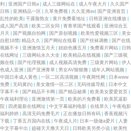
利
|
亚洲国产日韩a
|
成人三级网站在
|
成人午夜大片
|
久久国产
日韩
|
亚洲精品一区
|
久草免费视
|
久久亚洲av
|
国产亚洲首页
|
乱性的欧美
|
干露脸熟女
|
黄片免费看地址
|
日韩亚洲在线播放
|
成人国产高清
|
欧美二区女同
|
青青草国产线观看
|
亚洲综合五
月天
|
国产视频自拍网
|
国产原创视频
|
欧美性爱视频三区
|
美女
自慰18禁
|
精品久久
|
国产网站在线看
|
国产丝袜调教
|
国产在线
视频不卡
|
亚洲激情五月天
|
妞妞色播五月
|
免费看片网站
|
日韩
在线网址
|
三级网站永久大全
|
欧美精品在线视频
|
国产三级视
频在线
|
国产伦理视频
|
成人视频高清免费
|
三级黄片网站
|
伊人
色成人亚洲
|
国产亚洲青草
|
男女AV狠狠撸
|
成年人网站视频
|
中国日本成人黄色
|
一区二区高清视频
|
午夜两性网
|
日本www
免费
|
无码黄(h)
|
美女激情一区二区
|
无码传媒导航
|
日本中文
字幕不卡
|
国产精品不卡网
|
国产精品秘果
|
欧美美女爱爱首页
|
午夜福利理论
|
亚洲激情第一页
|
欧美的片免费看
|
欧美尻逼影
院
|
四虎最新在线网址
|
中文字幕福利电影
|
在线草久
|
午夜电影
福利婷婷
|
高清无码免费毛片
|
正在播放日韩有码
|
香蕉视频污
下载
|
丁香五月国内在线
|
午夜成人片
|
日本一级做a爱片
|
人妻
中文字幕中出
|
超碰天天撸天天日
|
日韩欧美另类小说
|
欧美性