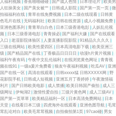
人福利视频
|
香蕉啪啪碰碰
|
国产成人色情
|
日本理论片
|
欧美男
91社区蝌蚪视频 欧美成在线 五月婷婷六月香 91pot狼友社在线观看 91网页
人狂操美女
|
国产美女被艹
|
日韩成人影院
|
国产第一页一页
|
微
拍福福利在线
|
青草在线免费视频
|
日本二级在线现看
|
日韩黄
破解免费入口 97黄色电影院 A片资源吧首页 国产精品第四页 激情文学怡春
色毛片在线
|
无码福利社
|
欧美日韩在线资源
|
成人小视频免费
|
亚洲色图系列
|
青青草白白色
|
日本三级香港电彭
|
人妖乱伦视
院 亚洲97婷婷亚洲 91国内在线视频 传媒在线入口免费 国产十六区 九十一看
频
|
日本三级香港电彭
|
青青操必
|
国产福利大嫌
|
国产在线观看
入口
|
老湿影院体验区
|
人妻直播影院影院
|
91精品久久久久
|
片 欧美TV免费视频 亚州日韩欧美页 91pron福利 海角大神长腿丝袜 人人操
三级在线网站
|
欧美性爱四区
|
日本高清电影下载
|
欧美亚洲三
级
|
国产精品国产在线
|
丁香极品日日日日
|
动漫h片黄片视频
|
人人爱av 影音先锋av资源电影 国产精品九 性交影片 91影院污 成人自卫 国
福利午夜有码
|
午夜中文乱伦福利
|
在线浏览黄色网址
|
青青视
频在线91
|
一级a爰片免费看
|
狼友午夜福利视频
|
吃瓜AV
|
亚洲
产精品国产激情久久 大香蕉9久1 美女九一视频 亚洲精品五月婷婷 91蜜桃在
国产在线一区
|
高清在线观看
|
日韩xxxxx猛 日韩XXXXX网
|
野
花影院手机
|
日韩成人短视频
|
亚洲五月丁香婷婷
|
午夜激情福
线播放 91社会福利 欧美日本成人在线专区 丝瓜网站 亚洲激情文学视频 91草
利片
|
国产日韩欧美电影
|
成人禁播
|
欧美日韩国产偷拍
|
成人三
级网址
|
伊甸湖2
|
激情性爱自拍
|
三级片黄色网
|
成人三级AV
|
免费在线看 超碰人人香蕉 男人天堂av导航 五月丁香花视频 伊人性网 91伊人
国产第一页草草
|
欧美精品福利一区
|
日本高清免费网站
|
日本
天堂
|
在线看日本三级
|
四虎海外在线观看
|
亚洲色图导航
|
毛茸
资源网 不卡中文一二一三 精品99久久 女优网站在线观看 日韩精品导航 91社
茸乱论对白
|
欧美毛茸茸视频
|
自拍偷拍第1页
|
97cao碰
|
男女