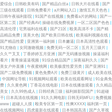
爱综合
|
日韩欧美有码
|
国产精品白丝a
|
日韩大片在线看
|
国产
三级在线观看
|
日韩免费看片
|
a片网站入口
|
激情五月天色色
|
日韩午夜福利影院
|
91国产在线视频
|
免费看a片的网站
|
国产一
区第二页
|
国产经典AV
|
操碰在线免费视屏
|
一区二区国产色色
|
高清伦理
|
宅男福利在线看
|
国产21区
|
殴美高清不卡
|
国产精
品精品免费
|
沤美大色
|
国产欧美日韩在线
|
欧美福利视频在线
|
国产精品性爱
|
亚洲第一福利姬
|
日本嫩逼
|
日本高清性色观看
|
91尤物在
|
女同激吻视频
|
免费无码一区二区
|
五月天三级片
|
久久艹叉叉
|
丁香婷婷五月亚洲
|
国产无码播放视频
|
操逼福利
看片
|
青青操逼逼视频
|
91综合精品国产
|
深夜福利久久
|
国产
美女户外直播
|
午夜蜜桃网
|
欧美极度性爱另类
|
国产亚洲91
|
国产二级免费视频
|
黄色免费A片
|
免费三级黄片
|
成人欧美在线
|
中国网址导航
|
91视频网站观看
|
欧美在线观看网址
|
91金典免
费
|
久久黄色网
|
丁香花在线电影
|
日本在线播放观看
|
久久精品
美女
|
久久99热成人
|
日韩经典三级
|
福利姬影院国产
|
91超碰
干
|
日本高清在线视频
|
91久久网电影
|
日韩无码MFLI
|
免费视频
www
|
超碰人人摸
|
殴美专区第一页
|
性爽XXXX
|
福利第一页
|
在线视频网站
|
四虎最新在线观看
|
日本韩国高清
|
国产久草视