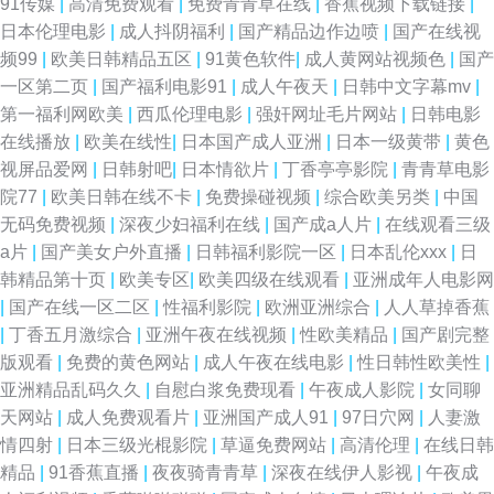
91传媒
|
高清免费观看
|
免费青青草在线
|
香蕉视频下载链接
|
欧美 91视频你懂的 91巨乳黑丝美女 91免费视频国产 91内射黑丝 97超碰人
日本伦理电影
|
成人抖阴福利
|
国产精品边作边喷
|
国产在线视
频99
|
欧美日韩精品五区
|
91黄色软件
|
成人黄网站视频色
|
国产
人妻 91人人网 瑟瑟久久av 久久日本熟妇熟色一区 激情文学久久网 99资源
一区第二页
|
国产福利电影91
|
成人午夜天
|
日韩中文字幕mv
|
第一福利网欧美
|
西瓜伦理电影
|
强奸网址毛片网站
|
日韩电影
站在线观看 黑丝无码av网 欧美视频入口 日韩第6页 91高跟丝袜在线观看 蜜
在线播放
|
欧美在线性
|
日本国产成人亚洲
|
日本一级黄带
|
黄色
视屏品爱网
|
日韩射吧
|
日本情欲片
|
丁香亭亭影院
|
青青草电影
桃视频免费看 欧美国产精品二区 日本啊在线 精品福利AV 深夜色福亚洲福利
院77
|
欧美日韩在线不卡
|
免费操碰视频
|
综合欧美另类
|
中国
无码免费视频
|
深夜少妇福利在线
|
国产成a人片
|
在线观看三级
无码 91c在线观看 91日韩高清 99久热re在线品种 99热青青 www黑丝com
a片
|
国产美女户外直播
|
日韩福利影院一区
|
日本乱伦xxx
|
日
韩精品第十页
|
欧美专区
|
欧美四级在线观看
|
亚洲成年人电影网
www日韩 东方av免费观看看 日日日草草操 91试看 超碰久肏在线 成人精品
|
国产在线一区二区
|
性福利影院
|
欧洲亚洲综合
|
人人草掉香蕉
|
丁香五月激综合
|
亚洲午夜在线视频
|
性欧美精品
|
国产剧完整
国产 国产小视频91 久久日本亚洲 日本电影三级在线观看 日韩无码第6页 天
版观看
|
免费的黄色网站
|
成人午夜在线电影
|
性日韩性欧美性
|
亚洲精品乱码久久
|
自慰白浆免费现看
|
午夜成人影院
|
女同聊
堂色网站 午液大香蕉 亚洲av先锋资源 91网站永久免费看视频 国产精品久久
天网站
|
成人免费观看片
|
亚洲国产成人91
|
97日穴网
|
人妻激
情四射
|
日本三级光棍影院
|
草逼免费网站
|
高清伦理
|
在线日韩
高潮 黄色APP瑟瑟 欧美视屏1区 四虎音影 影音先锋国产av资源 91高潮叫床
精品
|
91香蕉直播
|
夜夜骑青青草
|
深夜在线伊人影视
|
午夜成