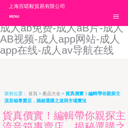
成人91色色-成人91视频-成
上海百喏毅貿易有限公司
人97看片视频-成人AA网站-
MENU
成人ab免费-成人aB片-成人
AB视频-成人app网站-成人
app在线-成人av导航在线
當前位置：
首頁
>
產品大全
>
貨真價實！編輯帶你親探主
流音箱專賣店，揭秘選購之道與市場實況
貨真價實！編輯帶你親探主
流音箱專賣店，揭秘選購之