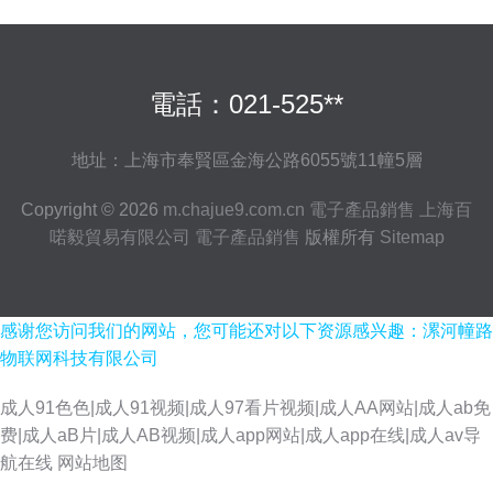
電話：021-525**
地址：上海市奉賢區金海公路6055號11幢5層
Copyright © 2026
m.chajue9.com.cn
電子產品銷售
上海百
喏毅貿易有限公司
電子產品銷售
版權所有
Sitemap
感谢您访问我们的网站，您可能还对以下资源感兴趣：漯河幢路
物联网科技有限公司
成人91色色|成人91视频|成人97看片视频|成人AA网站|成人ab免
费|成人aB片|成人AB视频|成人app网站|成人app在线|成人av导
91资源在线 国产第一页在线 爱豆网站免费观看官网 欧美国产国产激情 伊人
航在线
网站地图