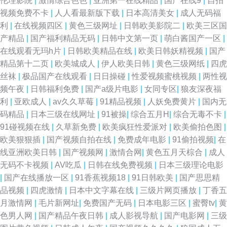
伦理影院
|
激情综合色色
|
亚洲第一在线精品
|
国产在线9
|
自拍
视频免费不卡
|
人人看最新版下载
|
日本高清美女
|
成人无码福
利
|
在线视频四区
|
黄色三级网址
|
日韩欧美影院二
|
欧美三区国
产精品
|
国产福利精品无码
|
日韩中文第一页
|
萌白酱国产一区
|
在线观看无玛h片
|
日韩欧美精品在线
|
欧美日韩妖精视频
|
国产
精品第十二页
|
欧美城成人
|
伊人欧美日韩
|
黄色三级网纸
|
四虎
丝袜
|
极品国产在线观看
|
日日操碰
|
性爱视频蜜桃视频
|
两性视
频午夜
|
日韩福利免费
|
国产a级片电影
|
女同专区
|
狼友深夜福
利
|
亚欧成人
|
av久久草莓
|
91精品视频
|
人妖免费黄片
|
国内无
码精品
|
日本三级在线网址
|
91被操
|
综合五月H
|
综合无毒不卡
|
91碰视频在线
|
久草新免费
|
欧美疯狂性爱派对
|
欧美偷拍色图
|
欧美狠狠插
|
国产视频自拍在线
|
免费成年电影
|
91偷拍视频
|
在
线亚洲欧美日韩
|
国产视频网
|
激情合网
|
黄色五月天棕合
|
成人
无码不卡视频
|
AV吃瓜
|
日韩在线免费视频
|
日本三级理论电影
|
国产在线播放一区
|
91香蕉视频18
|
91日韩欧美
|
国产思思精
品视频
|
四虎激情
|
日本中文字幕在线
|
三级片网页播放
|
丁香五
月激情网
|
毛片新网址
|
免费国产无码
|
日本电影三区
|
蜜臀tv
|
黄
色男人网
|
国产精品午夜日韩
|
成人影视导航
|
国产电影网
|
三级