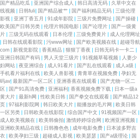
国产精品吃瓜
|
亚洲国产综合成人
|
韩日高清无码
|
久草中文在
激情五月天社区 91app看片 久久香焦网 91国产精品乱码久久 成人福利一区
线视频
|
日韩fuli
|
国产精品被艹
|
国产福利精品无码
|
三级伦理
影视
|
亚洲丁香五月
|
91成年影院
|
三级片免费网址
|
国产操碰
|
免费日韩特黄 午夜黄色影院 91精品手机国产 日韩欧美爱爱 91探花黄色视频
欧美国产日韩另类
|
伦理片韩国电影
|
国产论理片
|
国产一级黄
片
|
三级无码在线观看
|
日本伦理
|
三级免费黄片
|
成人伦理网址
久久之久久 伊人焦久伦理在线 性欧美第一页 91看黄下 肏屄视频肏 欧美日韩
|
日韩在线观看影院
|
污www网址
|
国产欧美视频在线
|
超碰导航
com
|
新视觉影院
|
香蕉精品
|
狠狠丁香夜
|
日韩无码卡一卡二
|
综合色 91超碰在线长腿 婷婷超碰91 91极品国产探花视频 岛国网址 麻豆兄
亚洲日韩国产有码
|
男人天堂三级片
|
91视频草莓视频
|
人妻少
妇网站
|
夜亚洲综合
|
成人91看片
|
国产乱在线观看
|
成人a级
|
妹乱情 亚洲中文字幕b网 91社在线看 国产福利精品一 国产精品福利区 91色
手机看片福利在线
|
欧美人兽影视
|
青青草在视频免费
|
孕妇无
码av
|
最新国产一区二区
|
亚洲香蕉在线观看
|
国产尤物一区二
惰网 中文精品产品网 国产日韩偷 亚洲精品国产成人 www久草com 久久大香
区
|
国产91高清免费
|
亚洲福利
|
香蕉视频免费下载
|
日本一级a
黄大片
|
最新h网
|
性欧美日韩
|
国产拳交在线观看
|
国产精品12
蕉伊人 婷婷日韩成人一区 91看频 国产稀缺精品盗摄盗拍 91最新网址 九九热
页
|
97福利影院网
|
韩日欧美大片
|
能播放的毛片网
|
欧美日韩
一区另类
|
日韩欧美在线影院
|
综合国产中文
|
91视频国产一区
|
在线精品 瑟瑟视频
成人欧美视频在
|
欧美韩偷拍
|
激情婷婷综合网
|
欧洲亚洲视频
|
亚洲欧美精品在线
|
日韩撸色色
|
成年电影免费
|
日本波多野吉
衣
|
欧美孕妇三级
|
超碰成人影视
|
欧美瑟瑟
|
国产a级理论
|
国