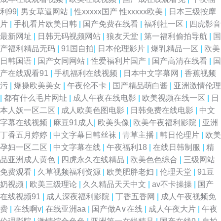
利99
|
男女草逼网站
|
性xxxxx国产 性xxxxx欧美
|
日本三级按摩
片
|
手机看片欧美日韩
|
国产免费在线看
|
福利社一区
|
四虎影音
最新网址
|
日韩无码视频网站
|
狼友天堂
|
第一福利偷拍导航
|
国
产福利精品无码
|
91国自拍
|
日本伦理影片
|
爆乳精品一区
|
欧美
日韩国语
|
国产女同网站
|
性爱福利片国产
|
国产高清在线看
|
国
产在线观看91
|
手机福利在线视频
|
日本中文字幕网
|
香蕉视频
污
|
爆操欧美美女
|
午夜伦不卡
|
国产精品萌白酱
|
亚洲激情伦理
|
都有什么毛片网址
|
成人午夜在线电影
|
欧美视频在线一区
|
日
本人妖一区二区
|
成人欧美色图电影
|
日韩免费在线电影
|
中文
字幕在线视频
|
麻豆91成人
|
欧美头像
|
欧美午夜福利影院
|
亚洲
丁香五月婷婷
|
中文字幕日韩丝袜
|
青草主播
|
韩日伦理片
|
欧美
孕妇一区二区
|
中文字幕在线
|
午夜福利18
|
在线日韩制服
|
精
品亚洲成人黄色
|
四虎永久在线精品
|
欧美色色综合
|
三级网站
免费观看
|
久草视频福利资源
|
欧美肥胖老妇
|
伦理天堂
|
91豆
奶视频
|
欧美三级理论
|
久久精品天天中文
|
av不卡操操
|
国产
在线视频91
|
成人深夜福利影院
|
丁香五香网
|
成人午夜视频免
费
|
在线啊v
|
在线亚洲aa
|
国产做A∨在线
|
成人午夜大片
|
午夜