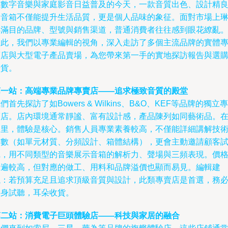
在數字音樂與家庭影音日益普及的今天，一款音質出色、設計精
的音箱不僅能提升生活品質，更是個人品味的象征。面對市場上
瑯滿目的品牌、型號與銷售渠道，普通消費者往往感到眼花繚亂
為此，我們以專業編輯的視角，深入走訪了多個主流品牌的實體
賣店與大型電子產品賣場，為您帶來第一手的實地探訪報告與選
干貨。
第一站：高端專業品牌專賣店——追求極致音質的殿堂
們首先探訪了如Bowers & Wilkins、B&O、KEF等品牌的獨立專
賣店。店內環境通常靜謐、富有設計感，產品陳列如同藝術品。
這里，體驗是核心。銷售人員專業素養較高，不僅能詳細講解技
參數（如單元材質、分頻設計、箱體結構），更會主動邀請顧客
聽，用不同類型的音樂展示音箱的解析力、聲場與三頻表現。價
普遍較高，但對應的做工、用料和品牌溢價也顯而易見。編輯建
議：若預算充足且追求頂級音質與設計，此類專賣店是首選，務
親身試聽，耳朵收貨。
第二站：消費電子巨頭體驗店——科技與家居的融合