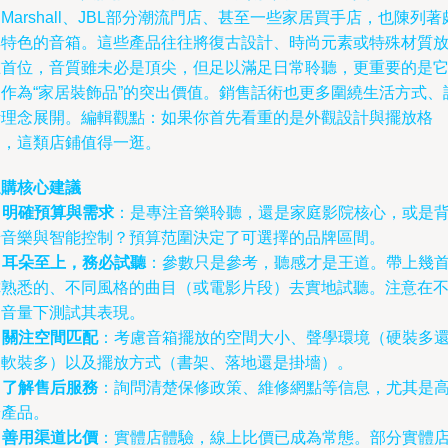
Marshall、JBL部分潮流門店、甚至一些家居買手店，也陳列著
具特色的音箱。這些產品往往將復古設計、時尚元素或特殊材質
在首位，音質雖未必是頂尖，但足以滿足日常聆聽，更重要的是
們作為“家居裝飾品”的突出價值。銷售話術也更多圍繞生活方式、
計理念展開。編輯觀點：如果你首先看重的是外觀設計與擺放格
調，這類店鋪值得一逛。
選購核心建議
.
明確預算與需求
：是專注音樂聆聽，還是家庭影院核心，或是
景音樂與智能控制？預算范圍決定了可選擇的品牌區間。
.
耳朵至上，務必試聽
：參數只是參考，聽感才是王道。帶上幾
你熟悉的、不同風格的曲目（或電影片段）去實地試聽。注意在
同音量下測試其表現。
.
關注空間匹配
：考慮音箱擺放的空間大小、聲學環境（硬裝多
是軟裝多）以及擺放方式（書架、落地還是掛墻）。
.
了解售后服務
：詢問清楚保修政策、維修網點等信息，尤其是
端產品。
.
善用渠道比價
：實體店體驗，線上比價已成為常態。部分實體