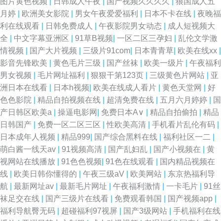
图片黄色视频
|
日韩成人午夜
|
国产视频久久久久
|
狼国成人五
月婷
|
欧洲美女影院
|
男女午夜爱爱福利
|
日本不卡在线
|
夜晚福
利在线观看
|
日韩免费成人
|
午夜影院男女动态
|
成人短视频大
全
|
中文字幕亚洲区
|
91草B视频
|
一区二区三孕妇
|
乱伦文学激
情视频
|
国产大片视频
|
三级片91com
|
日本青青草
|
欧美在线xx
|
影音先锋欧美
|
黄色毛片三级
|
国产丝袜
|
欧美一级片
|
午夜福利
男女视频
|
毛片网址福利
|
狠狠干第123页
|
三级黄色片网站
|
亚
洲日本在线看
|
日本h视频
|
欧美在线成人看片
|
黄色天堂网
|
好
色色影院
|
精品自拍视频在线
|
超清免费在线
|
五月六月婷婷
|
国
产日韩区欧美a
|
操逼电影网
|
免费日本A∨
|
精品自拍偷拍
|
精品
日韩国产
|
免费一区二区三区
|
性欧美高清
|
手机看片乱伦有码
|
日本成年人视频
|
精品999
|
国产综合黑料在线
|
福利社区一二
|
萌白酱一线天av
|
91视频高清
|
国产乱妇乱
|
国产小视频在
|
黄
视网站在线播放
|
91色色视频
|
91色在线观看
|
国内精品视频在
线
|
欧美日韩你懂得的
|
午夜三级aV
|
欧美网站
|
东京热福利导
航
|
最新网址av
|
最新毛片网址
|
午夜福利激情
|
一卡毛片
|
91丝
袜足交在线
|
国产三级片在线看
|
免费观看韩国
|
国产视频app
|
福利导航臀无码
|
超碰福利97视屏
|
国产3级网站
|
手机福利在线