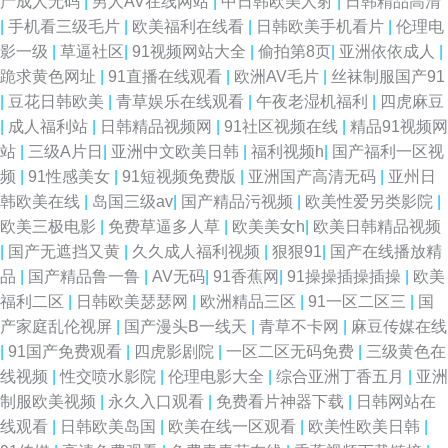
产成人无码
|
男人AV在线网站
|
中日韩欧美人射
|
日韩精品高清
利 91经典视频 av草逼网 国产精品福利专区传媒 亚洲夜色传媒网 91视频伊
|
手机看三级毛片
|
欧美福利在线看
|
日韩欧美手机看片
|
伦理电
影一级
|
草逼社区
|
91视频网站大全
|
偷拍第8页
|
亚洲依依成人
|
人网 豆花视频91在线观看 91成人进入入口 99草碰碰热 精品12区 日本v视频
跪求黄色网址
|
91直播在线观看
|
欧洲AV毛片
|
丝袜制服国产91
|
豆花日韩欧美
|
青草娱乐在线观看
|
午夜老湿机福利
|
四虎麻豆
A 91ncom最新福利 丁香在线一区二区三区 男女喷水网站 亚洲福利一起区二
|
成人福利站
|
日韩精品视频网
|
91社区视频在线
|
精品91视频网
站
|
三级A片日
|
亚洲中文欧美日韩
|
福利视频h
|
国产福利一区视
区 无码人妻丝袜高跟 国产厨房乱子伦 青青草久久嗯伊人 老湿机黄色 午夜影
频
|
91性感美女
|
91短视频免费版
|
亚洲国产高清无码
|
亚州日
韩欧美在线
|
岛国三级av
|
国产精品污视频
|
欧美性爱另类影院
|
院伦理 成人福利视频在线导航 欧美一级毛免费 伊人99导航 91社91shecom
欧美三极电影
|
免费草逼多人草
|
欧美美女h
|
欧美日韩精品视频
|
国产无遮挡又黄
|
久久成人福利视频
|
狠狠91
|
国产在线播放精
蜜臀官网 在线免费小视屏 91无码福利视频 国产福利喷水视频91 亚洲色第一
品
|
国产精品鲁一鲁
|
AV无码
|
91香蕉网
|
91操操插操插操
|
欧美
福利二区
|
日韩欧美瑟瑟网
|
欧洲精品三区
|
91一区二区三
|
国
页 91字慕网 久久精品国 色久悠悠亚洲伊人网 91影片 九1免费网页直接观看
产家庭乱伦视屏
|
国产漫头B一线天
|
青草不卡网
|
麻豆传媒在线
|
91国产免费观看
|
四虎影剧院
|
一区二区无码免费
|
三级黄色在
亚洲激情文学视频 av不卡在线观看 老司机福利社在线观看 五月天资源网 91
线视频
|
性交喷水影院
|
伦理电影大全
|
综合亚洲丁香五月
|
亚洲
制服欧美视频
|
永久入口观看
|
免费看片神器下载
|
日韩网站在
熟女蝌蚪视频 国产福利第9页 在线观看污 wwwAV玖玖 久草男人av天堂 日韩
线观看
|
日韩欧美岛国
|
欧美在线一区观看
|
欧美性欧美日韩
|