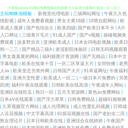
大香蕉wwww 91网站免费视频在线观看 久久欧美午夜网站 熟女一区二区三
主站蜘蛛池模板：
新视觉伦理电影
|
三级网站网址
|
午夜久久色
区久久 91爱爱官方网 国产23页 人妻系列专区无码免费 91人妻网 韩日视频
情影视
|
成年人免费看视频
|
男女大黄18级
|
18禁自慰网站
|
欧
美成人视屏
|
国产色综合久
|
欧美四级
|
国产欧美日本不卡
|
A片
熟女资源库 91学社久久 免费观看91看片黄色 中文字幕少妇三区 91社在线观
入口网址
|
三级黄片毛片
|
91成人国产
|
国产v视频
|
操碰视频免
费观看
|
波多野吉衣
|
亚洲欧美成人
|
日本女同电影视频
|
欧美日
看九九 精品视频在线看片 亚洲阿v免费在线视频 国人第一福利品牌 日韩欧美
韩一二三
|
国产精品三级A
|
老湿影院体验区
|
日韩无码视频观看
|
男女羞羞黄的网站
|
福利姬图片资源网
|
国产无精品
|
日本中文
黄污久 91在线探花高清 九九精品一级片 香蕉久久影院 91玉足 论理在线 黄
字幕电影
|
欧美在线第十页
|
一区二区草逼大片
|
女同快播
|
老男
人av
|
欧美变态另类外网
|
日韩国产大片
|
91草逼网址
|
午夜福利
色片免费在线观看 91福利无毒不卡 久热久精品热视频 伊人av在线 av爱爱在
亚洲
|
亚洲天堂性爱
|
欧美成人一区二
|
一级日本片免费的
|
另类
四虎
|
福利午夜在线观看
|
日韩欧美在线高清
|
午夜成年人网站
|
线资源站 激情寂寞影院 欧美性18 色香蕉久久影院电脑 97成人无码 国产自拍
亚洲区在线吃瓜
|
韩日一区
|
五月天资源网
|
黄色av免费网站
|
日本aⅤ在线观看
|
国产浮力草草
|
日韩免费精品
|
超碰91狠狠撸
九页 少妇肏屄视频 影音先锋中文字幕资源 91资源国产 丝袜人妻无码网址
|
久草视频官方网站
|
成人伦理网址
|
成人性爱乱码视频
|
日韩成
人豆花视频
|
中文字幕高清
|
91探花视频在线
|
国产老妇女二区
|
91tv 四虎最新跳转麻豆 香焦理伦影院 伊人久久艹 91大神操逼视频 91prontv
熟女理论片
|
日本日韩欧美在线
|
亚洲综合在线婷婷
|
午夜国产
精品福利
|
日本韩国影视
|
亚洲欧美在线免费
|
成人免费无码毛