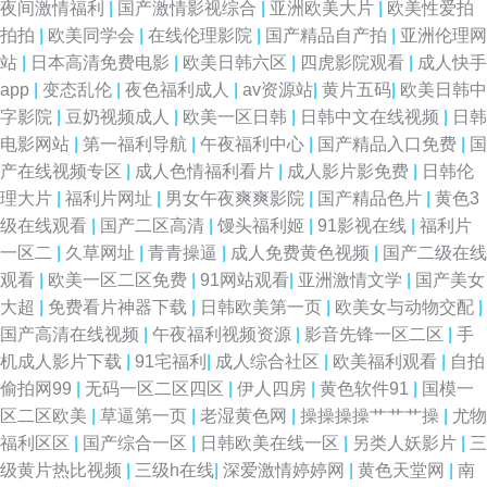
夜间激情福利
|
国产激情影视综合
|
亚洲欧美大片
|
欧美性爱拍
视频神马 国产黑丝视频 青青草原在线看成人 91NAV作品视频 91人妻人人造
拍拍
|
欧美同学会
|
在线伦理影院
|
国产精品自产拍
|
亚洲伦理网
站
|
日本高清免费电影
|
欧美日韩六区
|
四虎影院观看
|
成人快手
人人爽 精品日韩人妻无码系列 91撸人网 不卡av在线电影网 无码成人导航
app
|
变态乱伦
|
夜色福利成人
|
av资源站
|
黄片五码
|
欧美日韩中
字影院
|
豆奶视频成人
|
欧美一区日韩
|
日韩中文在线视频
|
日韩
91偷窥视频 超碰日日夜夜操 免费性爱AU 色色AAV 91免费小视频在线观看
电影网站
|
第一福利导航
|
午夜福利中心
|
国产精品入口免费
|
国
产在线视频专区
|
成人色情福利看片
|
成人影片影免费
|
日韩伦
操逼漫画在线观看 精品99久久 欧美不卡一区二区 91日韩在线 国内51视频
理大片
|
福利片网址
|
男女午夜爽爽影院
|
国产精品色片
|
黄色3
级在线观看
|
国产二区高清
|
馒头福利姬
|
91影视在线
|
福利片
91换妻 导航福利精品 九一香蕉视频撸啊撸 三级在线网址 91黄色废料在线观
一区二
|
久草网址
|
青青操逼
|
成人免费黄色视频
|
国产二级在线
观看
|
欧美一区二区免费
|
91网站观看
|
亚洲激情文学
|
国产美女
看 俺去也色 超碰蜜臀91上传 自拍九区 福利导航国产日韩 毛片夜夜91 亚洲
大超
|
免费看片神器下载
|
日韩欧美第一页
|
欧美女与动物交配
|
国产高清在线视频
|
午夜福利视频资源
|
影音先锋一区二区
|
手
人妻黄色视频 91在线视频网站总站 国际东方AV在线 欧美中出久久 一本一道
机成人影片下载
|
91宅福利
|
成人综合社区
|
欧美福利观看
|
自拍
偷拍网99
|
无码一区二区四区
|
伊人四房
|
黄色软件91
|
国模一
NV高清 福利91在线 先锋资源色色 91色天堂 欧美剧在线观看网站 伊人美女
区二区欧美
|
草逼第一页
|
老湿黄色网
|
操操操操艹艹艹操
|
尤物
福利区区
|
国产综合一区
|
日韩欧美在线一区
|
另类人妖影片
|
三
大香蕉 91视频在线资源网 豆花吃瓜黑料一区 欧美操B 影音先锋中文字幕av
级黄片热比视频
|
三级h在线
|
深爱激情婷婷网
|
黄色天堂网
|
南