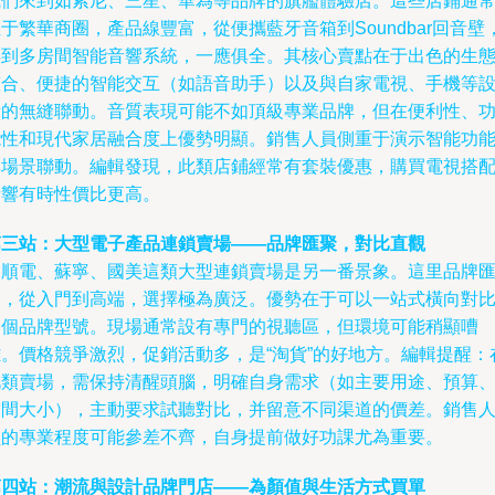
我們來到如索尼、三星、華為等品牌的旗艦體驗店。這些店鋪通
于繁華商圈，產品線豐富，從便攜藍牙音箱到Soundbar回音壁
再到多房間智能音響系統，一應俱全。其核心賣點在于出色的生
整合、便捷的智能交互（如語音助手）以及與自家電視、手機等
備的無縫聯動。音質表現可能不如頂級專業品牌，但在便利性、
能性和現代家居融合度上優勢明顯。銷售人員側重于演示智能功
與場景聯動。編輯發現，此類店鋪經常有套裝優惠，購買電視搭
音響有時性價比更高。
第三站：大型電子產品連鎖賣場——品牌匯聚，對比直觀
像順電、蘇寧、國美這類大型連鎖賣場是另一番景象。這里品牌
聚，從入門到高端，選擇極為廣泛。優勢在于可以一站式橫向對
多個品牌型號。現場通常設有專門的視聽區，但環境可能稍顯嘈
雜。價格競爭激烈，促銷活動多，是“淘貨”的好地方。編輯提醒：
此類賣場，需保持清醒頭腦，明確自身需求（如主要用途、預算
空間大小），主動要求試聽對比，并留意不同渠道的價差。銷售
員的專業程度可能參差不齊，自身提前做好功課尤為重要。
第四站：潮流與設計品牌門店——為顏值與生活方式買單