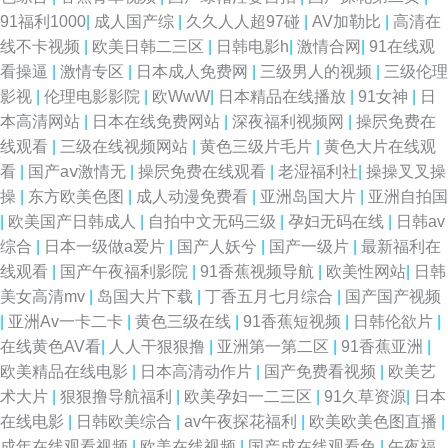
91福利1000
|
成人国产综
|
久久人人超97碰
|
AV加勒比
|
高清在
线不卡视频
|
欧美日韩二三区
|
日韩电影h
|
激情合网
|
91在线观
看操逼
|
激情专区
|
日本成人免费网
|
三级男人的视频
|
三级伦理
影视
|
伦理电影影院
|
欧WwW
|
日本精品在线播放
|
91女神
|
日
本高清网站
|
日本在线免费网站
|
深夜福利视频网
|
操屄免费在
线观看
|
三级在线视频网站
|
黄色三级片毛片
|
黄色大片在线观
看
|
国产aⅴ激情无
|
操屄免费在线观看
|
老湿福利社
|
操操叉叉操
操
|
东方欧美色图
|
成人动漫免费看
|
亚洲岛国大片
|
亚洲自拍国
|
欧美国产日韩成人
|
自拍中文无码三级
|
孕妇无码在线
|
日韩av
综合
|
日本一级做a爱片
|
国产人妖兮
|
国产一级片
|
最新福利在
线观看
|
国产午夜福利影院
|
91香蕉视频导航
|
欧美性网站
|
日韩
美女高清mv
|
岛国大片下载
|
丁香五月七月综合
|
国产国产视频
|
亚洲Av一卡二卡
|
黄色三级在线
|
91香蕉短视频
|
日韩伦欲片
|
在线黄色AV看
|
人人干狠狠撸
|
亚洲第一第二区
|
91香蕉亚洲
|
欧美精品在线电影
|
日本高清动作片
|
国产免费看视频
|
欧美艺
术大片
|
狠狠撸导航福利
|
欧美孕妇一二三区
|
91久草资源
|
日本
在线电影
|
日韩欧美综合
|
av午夜探花福利
|
欧美欧美色图直播
|
成年在线观看视频
|
欧美在线视频
|
国产成在线观看免
|
午夜福