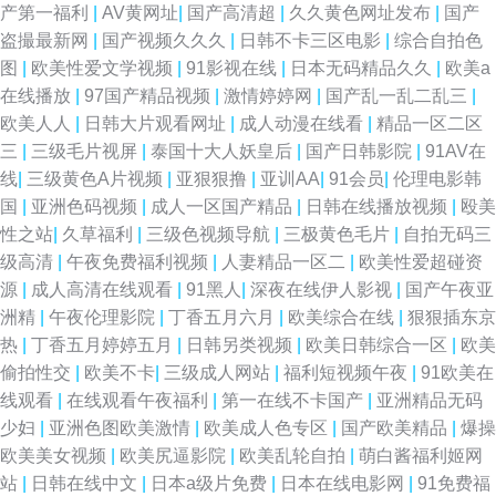
产第一福利
|
AV黄网址
|
国产高清超
|
久久黄色网址发布
|
国产
盗撮最新网
|
国产视频久久久
|
日韩不卡三区电影
|
综合自拍色
图
|
欧美性爱文学视频
|
91影视在线
|
日本无码精品久久
|
欧美a
在线播放
|
97国产精品视频
|
激情婷婷网
|
国产乱一乱二乱三
|
欧美人人
|
日韩大片观看网址
|
成人动漫在线看
|
精品一区二区
三
|
三级毛片视屏
|
泰国十大人妖皇后
|
国产日韩影院
|
91AV在
线
|
三级黄色A片视频
|
亚狠狠撸
|
亚训AA
|
91会员
|
伦理电影韩
国
|
亚洲色码视频
|
成人一区国产精品
|
日韩在线播放视频
|
殴美
性之站
|
久草福利
|
三级色视频导航
|
三极黄色毛片
|
自拍无码三
级高清
|
午夜免费福利视频
|
人妻精品一区二
|
欧美性爱超碰资
源
|
成人高清在线观看
|
91黑人
|
深夜在线伊人影视
|
国产午夜亚
洲精
|
午夜伦理影院
|
丁香五月六月
|
欧美综合在线
|
狠狠插东京
热
|
丁香五月婷婷五月
|
日韩另类视频
|
欧美日韩综合一区
|
欧美
偷拍性交
|
欧美不卡
|
三级成人网站
|
福利短视频午夜
|
91欧美在
线观看
|
在线观看午夜福利
|
第一在线不卡国产
|
亚洲精品无码
少妇
|
亚洲色图欧美激情
|
欧美成人色专区
|
国产欧美精品
|
爆操
欧美美女视频
|
欧美尻逼影院
|
欧美乱轮自拍
|
萌白酱福利姬网
站
|
日韩在线中文
|
日本a级片免费
|
日本在线电影网
|
91免费福