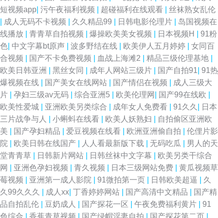
短视频app
|
污午夜福利视频
|
超碰福利在线观看
|
丝袜熟女乱伦
|
成人无码不卡视频
|
久久精品99
|
日韩电影伦理片
|
岛国视频在
线播放
|
青青草自拍视频
|
爆操欧美美女视频
|
日本视频H
|
91粉
色
|
中文字幕bt原声
|
波多野结在线
|
欧美伊人五月婷婷
|
女同百
合视频
|
国产不卡免费视频
|
血战上海滩2
|
精品三级伦理基地
|
欧美日韩亚洲
|
黑丝女同
|
成年人网站三级片
|
国产自拍91
|
91热
爆视频在线
|
国产美女在线网站
|
国产情侣在视频
|
成人三级大
片
|
孕妇三级av无码
|
综合亚洲5
|
欧美伦理网
|
国产99在线欧
|
欧美性爱城
|
亚洲欧美另类综合
|
成年女人免费看
|
91久久
|
日本
三片战争与人
|
小蝌蚪在线看
|
欧美人妖熟妇
|
自拍偷区亚洲欧
美
|
国产孕妇精品
|
爱豆视频在线看
|
欧洲亚洲偷自拍
|
伦俚片影
院
|
欧美日韩在线国产
|
人人看最新版下载
|
无码吃瓜
|
男人的天
堂青青草
|
日韩新片网站
|
日韩丝袜中文字幕
|
欧美另类干综合
网
|
亚洲色孕妇视频
|
青久视频
|
日本三级网站免费
|
黄瓜视频草
莓视频
|
亚洲第一成人影院
|
91微拍第一页
|
日韩欧美超逼
|
久
久99久久久
|
成人xx
|
丁香婷婷网站
|
国产高清中文精品
|
国产精
品自拍乱伦
|
豆奶成人
|
国产探花一区
|
午夜免费福利黄片
|
91
色综合
|
香蕉青草视频
|
国产绿帽淫妻自拍
|
国产探花第二页
|