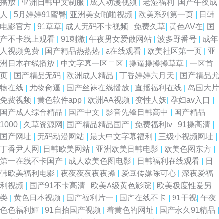
播放
|
亚洲日韩中文制服
|
成人动漫视频
|
老湿福利
|
国产午夜成
人
|
5月婷婷91蜜臀
|
亚洲美女啪啪视频
|
欧美系列第一页
|
日韩
电影官方
|
91草草
|
成人无码不卡视频
|
免费久草
|
黄色AV在
|
国
产不卡线上观看
|
91刺激
|
午夜男女爱做网站
|
波多野番号
|
成年
人视频免费
|
国产精品热热热
|
a在线观看
|
欧美社区第一页
|
亚
洲日本在线播放
|
中文字幕一区二区
|
操逼操操操草草
|
一区首
页
|
国产精品无码
|
欧洲成人精品
|
丁香婷婷六月天
|
国产精品尤
物在线
|
尤物肏逼
|
国产丝袜在线播放
|
直播福利在线
|
岛国大片
免费视频
|
黄色软件app
|
欧洲AA视频
|
变性人妖
|
孕妇av入口
|
国产成人综合精品
|
国产中文
|
影音先锋日韩高中
|
国产精品
1000
|
久草资源网
|
国产精品精品国产
|
免费福利tv
|
91操高清
|
国产网址
|
无码动漫网站
|
最大中文字幕福利
|
三级小视频网址
|
丁香尹人网
|
日韩欧美网站
|
亚洲欧美日韩电影
|
欧美色图东方
|
第一在线不卡国产
|
成人欧美色图电影
|
日韩福利在线观看
|
日
韩欧美福利电影
|
夜夜夜夜夜夜操
|
爱豆传媒陈可心
|
深夜爱福
利视频
|
国产91不卡高清
|
欧美A级黄色影院
|
欧美极度性爱另
类
|
黄色日本视频
|
国产福利片一
|
国产在线不卡
|
91干视
|
午夜
色色福利姬
|
91自拍国产视频
|
着黄色的网址
|
国产永久91精品
|